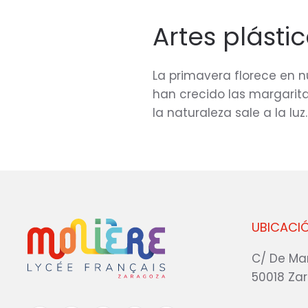
Artes plásti
La primavera florece en nu
han crecido las margarit
la naturaleza sale a la luz.
UBICACI
C/ De Ma
50018 Za