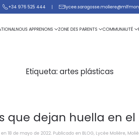
+34 976 525 444
lycee.saragosse.moliere@mlfmon
ATIONAL
NOUS APPRENONS
ZONE DES PARENTS
COMMUNAUTÉ
Etiqueta:
artes plásticas
s que dejan huella en el 
en
18 de mayo de 2022
. Publicado en
BLOG
,
Lycée Molière
,
Moliè