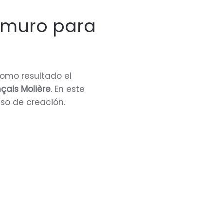
 muro para
o
como resultado el
çais Molière
. En este
so de creación.