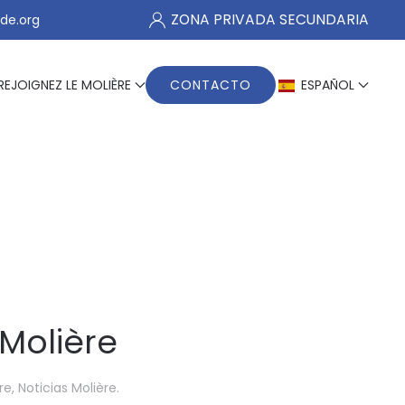
ZONA PRIVADA SECUNDARIA
de.org
REJOIGNEZ LE MOLIÈRE
CONTACTO
ESPAÑOL
Molière
re
,
Noticias Molière
.