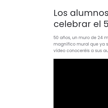
Los alumnos
celebrar el 
50 años, un muro de 24 m
magnífico mural que ya 
vídeo conoceréis a sus au