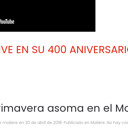
IVE EN SU 400 ANIVERSARI
rimavera asoma en el Mo
or
moliere
en
20 de abril de 2018
. Publicado en
Molière
.
No hay co