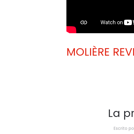
MOLIÈRE REV
La p
Escrito p