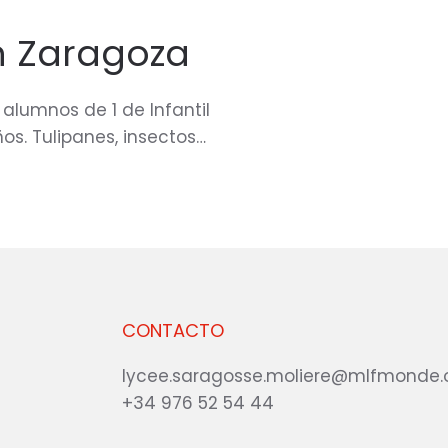
primavera
asoma
en Zaragoza
en
el
Molière
 alumnos de 1 de Infantil
s. Tulipanes, insectos…
CONTACTO
lycee.saragosse.moliere@mlfmonde.
+34 976 52 54 44