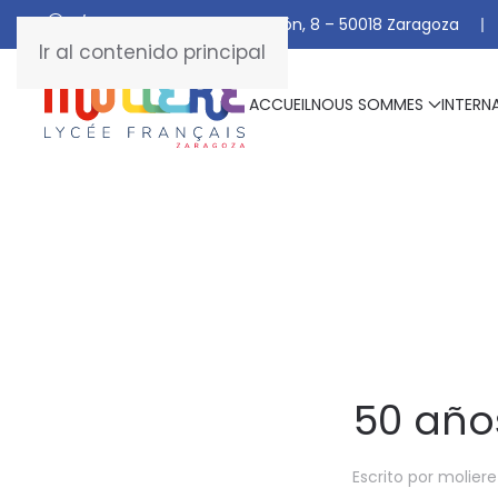
C/ De Manuel Marraco Ramón, 8 – 50018 Zaragoza
Ir al contenido principal
ACCUEIL
NOUS SOMMES
INTERN
50 año
Escrito por
moliere