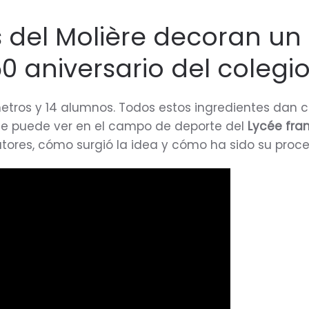
 del Molière decoran un
50 aniversario del colegi
etros y 14 alumnos. Todos estos ingredientes dan 
se puede ver en el campo de deporte del
Lycée fran
tores, cómo surgió la idea y cómo ha sido su proce