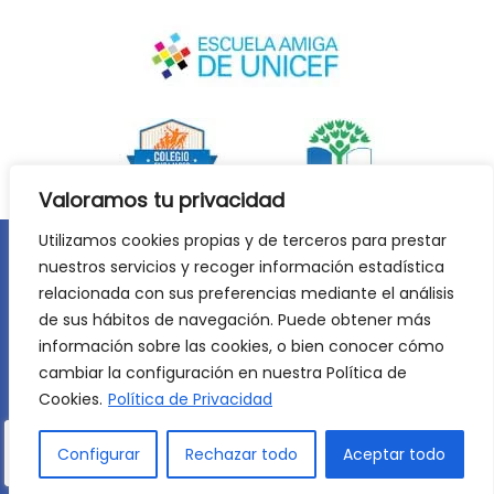
Valoramos tu privacidad
Utilizamos cookies propias y de terceros para prestar
nuestros servicios y recoger información estadística
Aviso legal
Política de privacidad
relacionada con sus preferencias mediante el análisis
Política de cookies
de sus hábitos de navegación. Puede obtener más
©
2026
Lycée Français Molière de Zaragoza. Todos los
información sobre las cookies, o bien conocer cómo
derechos reservados. Desarrollo web:
Jiménez Carbó Digital
.
cambiar la configuración en nuestra Política de
Cookies.
Política de Privacidad
Configurar
Rechazar todo
Aceptar todo