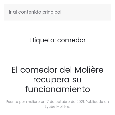
Ir al contenido principal
ESPAÑOL
Etiqueta:
comedor
El comedor del Molière
recupera su
funcionamiento
Escrito por
moliere
en
7 de octubre de 2021
. Publicado en
Lycée Molière
.