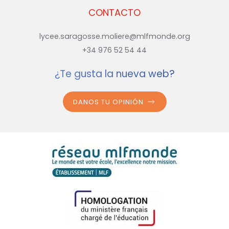
CONTACTO
lycee.saragosse.moliere@mlfmonde.org
+34 976 52 54 44
¿Te gusta la nueva web?
DANOS TU OPINIÓN