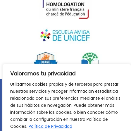
Valoramos tu privacidad
Utilizamos cookies propias y de terceros para prestar
nuestros servicios y recoger información estadística
Aviso legal
Política de privacidad
relacionada con sus preferencias mediante el análisis
Política de cookies
de sus hábitos de navegación. Puede obtener más
©
2026
Lycée Français Molière de Zaragoza. Todos los
información sobre las cookies, o bien conocer cómo
derechos reservados. Desarrollo web:
Jiménez Carbó Digital
.
cambiar la configuración en nuestra Política de
Cookies.
Política de Privacidad