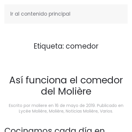
Ir al contenido principal
ESPAÑOL
Etiqueta:
comedor
Así funciona el comedor
del Molière
Escrito por
moliere
en
16 de mayo de 2019
. Publicado en
Lycée Molière
,
Molière
,
Noticias Molière
,
Varios
.
Cocinamos cada día en