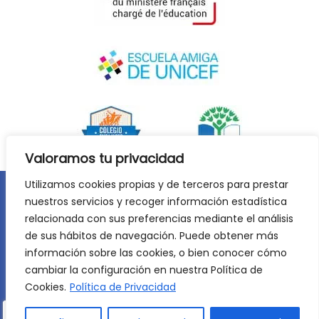
Valoramos tu privacidad
Utilizamos cookies propias y de terceros para prestar
nuestros servicios y recoger información estadística
Aviso legal
Política de privacidad
relacionada con sus preferencias mediante el análisis
Política de cookies
de sus hábitos de navegación. Puede obtener más
©
2026
Lycée Français Molière de Zaragoza. Todos los
información sobre las cookies, o bien conocer cómo
derechos reservados. Desarrollo web:
Jiménez Carbó Digital
.
cambiar la configuración en nuestra Política de
Cookies.
Política de Privacidad