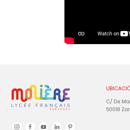
UBICACI
C/ De Ma
50018 Za