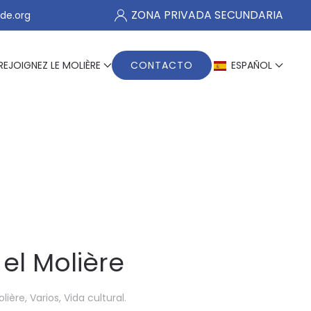
ZONA PRIVADA SECUNDARIA
de.org
REJOIGNEZ LE MOLIÈRE
CONTACTO
ESPAÑOL
el Molière
olière
,
Varios
,
Vida cultural
.