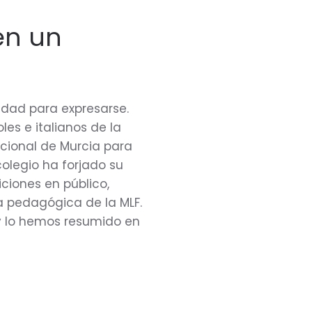
en un
nidad para expresarse.
es e italianos de la
acional de Murcia para
colegio ha forjado su
iciones en público,
ía pedagógica de la MLF.
y lo hemos resumido en