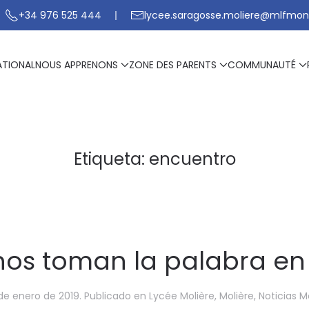
+34 976 525 444
lycee.saragosse.moliere@mlfmon
ATIONAL
NOUS APPRENONS
ZONE DES PARENTS
COMMUNAUTÉ
Etiqueta:
encuentro
os toman la palabra en 
de enero de 2019
. Publicado en
Lycée Molière
,
Molière
,
Noticias M