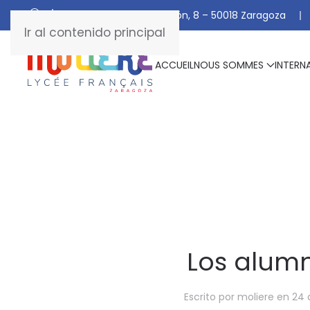
C/ De Manuel Marraco Ramón, 8 – 50018 Zaragoza
Ir al contenido principal
ACCUEIL
NOUS SOMMES
INTERN
Los alumn
Escrito por
moliere
en
24 