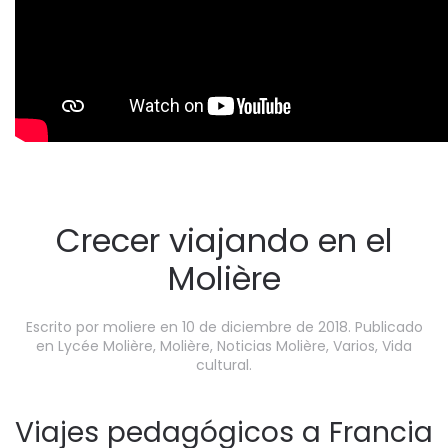
Crecer viajando en el
Molière
Escrito por
moliere
en
10 de diciembre de 2018
. Publicado
en
Lycée Molière
,
Molière
,
Noticias Molière
,
Varios
,
Vida
cultural
.
Viajes pedagógicos a Francia