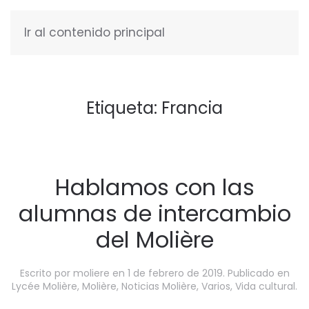
Ir al contenido principal
ESPAÑOL
Etiqueta:
Francia
Hablamos con las
alumnas de intercambio
del Molière
Escrito por
moliere
en
1 de febrero de 2019
. Publicado en
Lycée Molière
,
Molière
,
Noticias Molière
,
Varios
,
Vida cultural
.