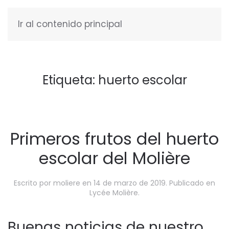
Ir al contenido principal
ESPAÑOL
Etiqueta:
huerto escolar
Primeros frutos del huerto
escolar del Molière
Escrito por
moliere
en
14 de marzo de 2019
. Publicado en
Lycée Molière
.
Buenas noticias de nuestro