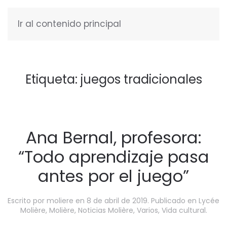
Ir al contenido principal
ESPAÑOL
Etiqueta:
juegos tradicionales
Ana Bernal, profesora:
“Todo aprendizaje pasa
antes por el juego”
Escrito por
moliere
en
8 de abril de 2019
. Publicado en
Lycée
Molière
,
Molière
,
Noticias Molière
,
Varios
,
Vida cultural
.