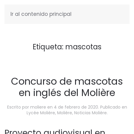
Ir al contenido principal
ESPAÑOL
Etiqueta:
mascotas
Concurso de mascotas
en inglés del Molière
Escrito por
moliere
en
4 de febrero de 2020
. Publicado en
Lycée Molière
,
Molière
,
Noticias Molière
.
Proyecto audiovisual en