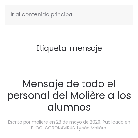
Ir al contenido principal
ESPAÑOL
Etiqueta:
mensaje
Mensaje de todo el
personal del Molière a los
alumnos
Escrito por
moliere
en
28 de mayo de 2020
. Publicado en
BLOG
,
CORONAVIRUS
,
Lycée Molière
.