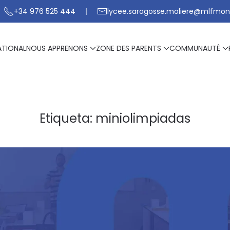
+34 976 525 444
lycee.saragosse.moliere@mlfmon
ATIONAL
NOUS APPRENONS
ZONE DES PARENTS
COMMUNAUTÉ
Etiqueta:
miniolimpiadas