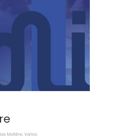
re
ias Molière
,
Varios
.