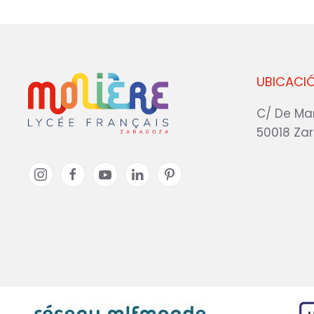
UBICACI
C/ De Ma
50018 Za