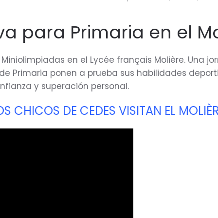
va para Primaria en el Mo
s Miniolimpiadas en el Lycée français Molière. Una j
º de Primaria ponen a prueba sus habilidades depor
nfianza y superación personal.
LOS CHICOS DE CEDES VISITAN EL MOLIÈR