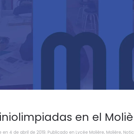
iniolimpiadas en el Moliè
e
en
4 de abril de 2019
. Publicado en
Lycée Molière
,
Molière
,
Notic