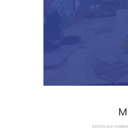
M
Escrito por
molier