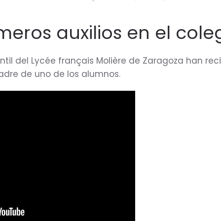
imeros auxilios en el cole
ntil del Lycée français Molière de Zaragoza han reci
 padre de uno de los alumnos.