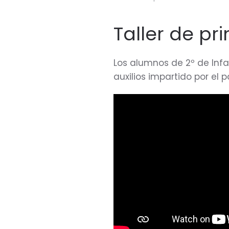
Taller de pr
Los alumnos de 2º de Infa
auxilios impartido por el