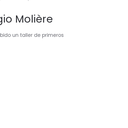
Los
niños
aprenden
gio Molière
a
salvar
vidas
bido un taller de primeros
en
el
Molière