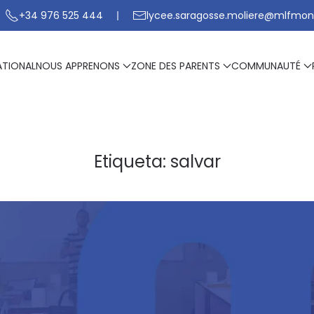
+34 976 525 444
lycee.saragosse.moliere@mlfmon
ATIONAL
NOUS APPRENONS
ZONE DES PARENTS
COMMUNAUTÉ
Etiqueta:
salvar