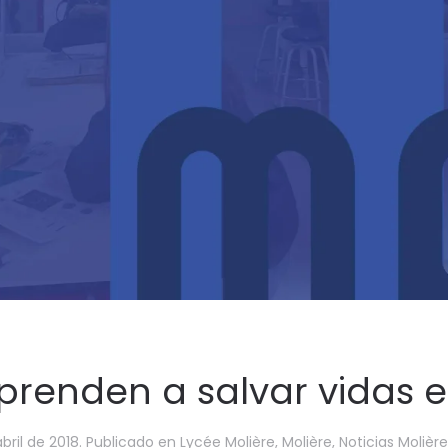
prenden a salvar vidas e
bril de 2018
. Publicado en
Lycée Molière
,
Molière
,
Noticias Molière