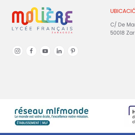
UBICACI
C/ De Ma
50018 Za