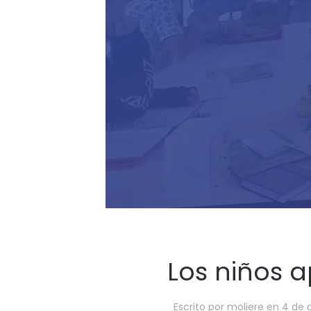
Los niños a
Escrito por
moliere
en
4 de a