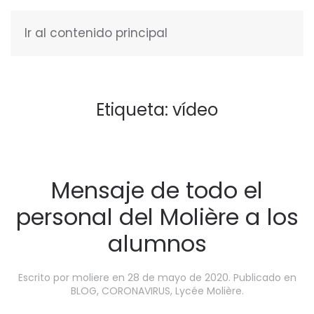
Ir al contenido principal
ESPAÑOL
Etiqueta:
vídeo
Mensaje de todo el
personal del Molière a los
alumnos
Escrito por
moliere
en
28 de mayo de 2020
. Publicado en
BLOG
,
CORONAVIRUS
,
Lycée Molière
.