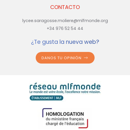
CONTACTO
lycee.saragosse.moliere@mlfmonde.org
+34 976 52 54 44
¿Te gusta la nueva web?
DANOS TU OPINIÓN