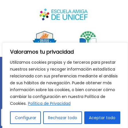
Valoramos tu privacidad
Utilizamos cookies propias y de terceros para prestar
nuestros servicios y recoger información estadística
Aviso legal
Política de privacidad
relacionada con sus preferencias mediante el análisis
Política de cookies
de sus hábitos de navegación. Puede obtener más
©
2026
Lycée Français Molière de Zaragoza. Todos los
información sobre las cookies, o bien conocer cómo
derechos reservados. Desarrollo web:
Jiménez Carbó Digital
.
cambiar la configuración en nuestra Política de
Cookies.
Política de Privacidad
Configurar
Rechazar todo
Aceptar todo