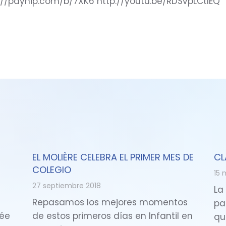
ps://payhip.com/b/7XK6 http://youtu.be/RDSvpLCtIEQ
EL MOLIÈRE CELEBRA EL PRIMER MES DE
CL
COLEGIO
15 
27 septiembre 2018
La
Repasamos los mejores momentos
pa
cée
de estos primeros días en Infantil en
qu