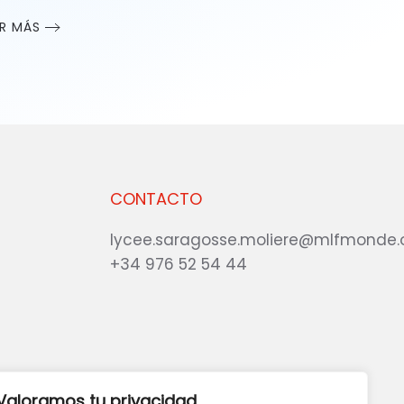
ER MÁS
CONTACTO
lycee.saragosse.moliere@mlfmonde.
+34 976 52 54 44
eb?
DANOS TU OPINIÓN
Valoramos tu privacidad