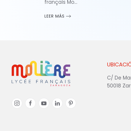
français Mo…
LEER MÁS
UBICACI
C/ De Ma
50018 Za