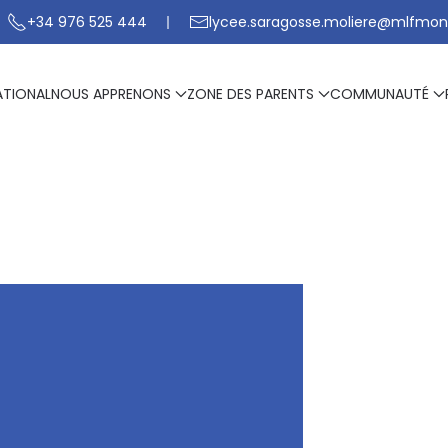
+34 976 525 444
lycee.saragosse.moliere@mlfmon
ATIONAL
NOUS APPRENONS
ZONE DES PARENTS
COMMUNAUTÉ