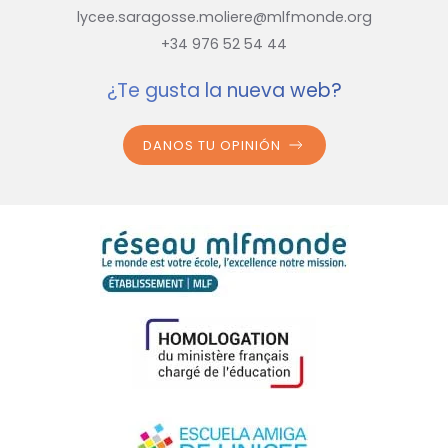
lycee.saragosse.moliere@mlfmonde.org
+34 976 52 54 44
¿Te gusta la nueva web?
DANOS TU OPINIÓN