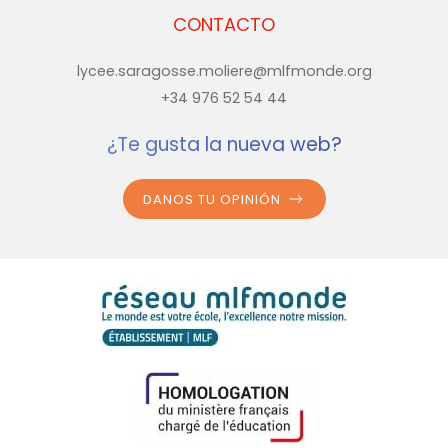
CONTACTO
lycee.saragosse.moliere@mlfmonde.org
+34 976 52 54 44
¿Te gusta la nueva web?
DANOS TU OPINIÓN