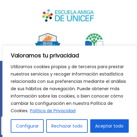
Valoramos tu privacidad
Utilizamos cookies propias y de terceros para prestar
nuestros servicios y recoger información estadística
Aviso legal
Política de privacidad
relacionada con sus preferencias mediante el análisis
Política de cookies
de sus hábitos de navegación. Puede obtener más
©
2026
Lycée Français Molière de Zaragoza. Todos los
información sobre las cookies, o bien conocer cómo
derechos reservados. Desarrollo web:
Jiménez Carbó Digital
.
cambiar la configuración en nuestra Política de
Cookies.
Política de Privacidad
Configurar
Rechazar todo
Aceptar todo