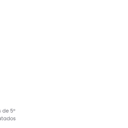
s de 5º
ratados