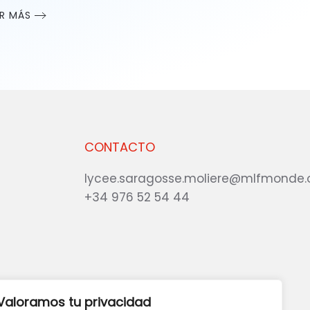
ER MÁS
CONTACTO
lycee.saragosse.moliere@mlfmonde.
+34 976 52 54 44
eb?
DANOS TU OPINIÓN
Valoramos tu privacidad