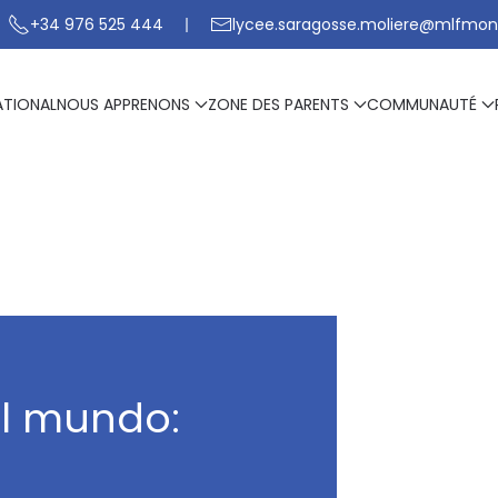
+34 976 525 444
lycee.saragosse.moliere@mlfmon
ATIONAL
NOUS APPRENONS
ZONE DES PARENTS
COMMUNAUTÉ
el mundo: