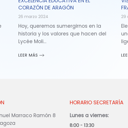
EXCELENCIA EDUCATIVA EN EL
VI
CORAZÓN DE ARAGÓN
FR
26 marzo 2024
29 
e
Hoy, queremos sumergirnos en la
Ele
historia y los valores que hacen del
un
Lycée Moli…
li
LEER MÁS
LE
ÓN
HORARIO SECRETARÍA
nuel Marraco Ramón 8
Lunes a viernes:
ragoza
8:00 - 13:30