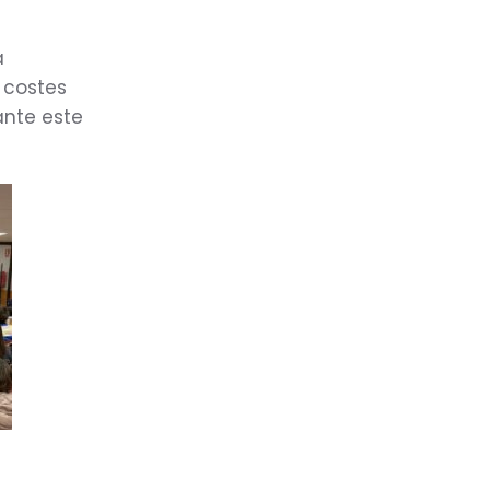
a
, costes
ante este