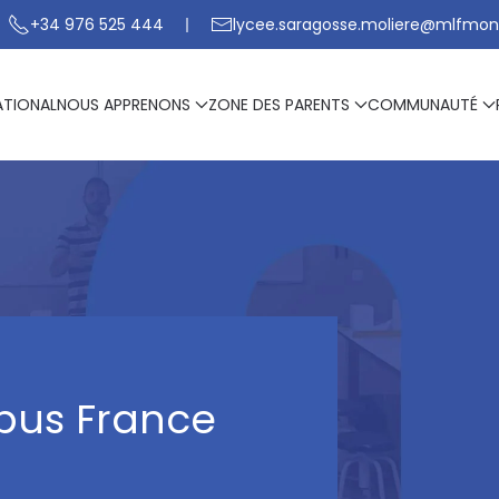
+34 976 525 444
lycee.saragosse.moliere@mlfmon
ATIONAL
NOUS APPRENONS
ZONE DES PARENTS
COMMUNAUTÉ
pus France