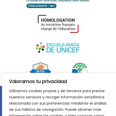
Valoramos tu privacidad
Utilizamos cookies propias y de terceros para prestar
nuestros servicios y recoger información estadística
Aviso legal
Política de privacidad
relacionada con sus preferencias mediante el análisis
Política de cookies
de sus hábitos de navegación. Puede obtener más
©
2026
Lycée Français Molière de Zaragoza. Todos los
información sobre las cookies, o bien conocer cómo