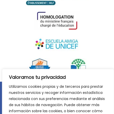
Valoramos tu privacidad
Utilizamos cookies propias y de terceros para prestar
nuestros servicios y recoger información estadística
Aviso legal
Política de privacidad
relacionada con sus preferencias mediante el análisis
Política de cookies
de sus hábitos de navegación. Puede obtener más
©
2026
Lycée Français Molière de Zaragoza. Todos los
información sobre las cookies, o bien conocer cómo
derechos reservados. Desarrollo web:
Jiménez Carbó Digital
.