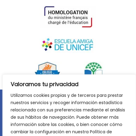
Valoramos tu privacidad
Utilizamos cookies propias y de terceros para prestar
nuestros servicios y recoger información estadística
Aviso legal
Política de privacidad
relacionada con sus preferencias mediante el análisis
Política de cookies
de sus hábitos de navegación. Puede obtener más
©
2026
Lycée Français Molière de Zaragoza. Todos los
información sobre las cookies, o bien conocer cómo
derechos reservados. Desarrollo web:
Jiménez Carbó Digital
.
cambiar la configuración en nuestra Política de