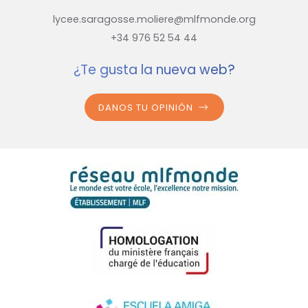
lycee.saragosse.moliere@mlfmonde.org
+34 976 52 54 44
¿Te gusta la nueva web?
DANOS TU OPINIÓN