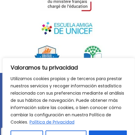
Valoramos tu privacidad
Utilizamos cookies propias y de terceros para prestar
nuestros servicios y recoger información estadística
Aviso legal
Política de privacidad
relacionada con sus preferencias mediante el análisis
Política de cookies
de sus hábitos de navegación. Puede obtener más
©
2026
Lycée Français Molière de Zaragoza. Todos los
información sobre las cookies, o bien conocer cómo
derechos reservados. Desarrollo web:
Jiménez Carbó Digital
.
cambiar la configuración en nuestra Política de
Cookies.
Política de Privacidad