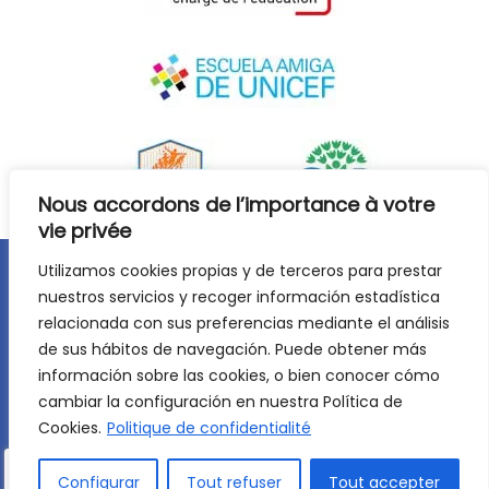
Nous accordons de l’importance à votre
vie privée
Utilizamos cookies propias y de terceros para prestar
Avis juridique
Politique de confidentialité
nuestros servicios y recoger información estadística
relacionada con sus preferencias mediante el análisis
Politique de cookies
de sus hábitos de navegación. Puede obtener más
©
2026
Lycée Français Molière de Saragosse. Tous droits
información sobre las cookies, o bien conocer cómo
réservés. Développement web :
Jiménez Carbó Digital
.
cambiar la configuración en nuestra Política de
Cookies.
Politique de confidentialité
Configurar
Tout refuser
Tout accepter