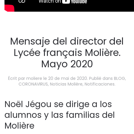
Mensaje del director del
Lycée français Molière.
Mayo 2020
Écrit par
moliere
le
20 de mai de 2020
. Publié dans
BLOG
,
CORONAVIRUS
,
Noticias Molière
,
Notificaciones
.
Noël Jégou se dirige a los
alumnos y las familias del
Molière