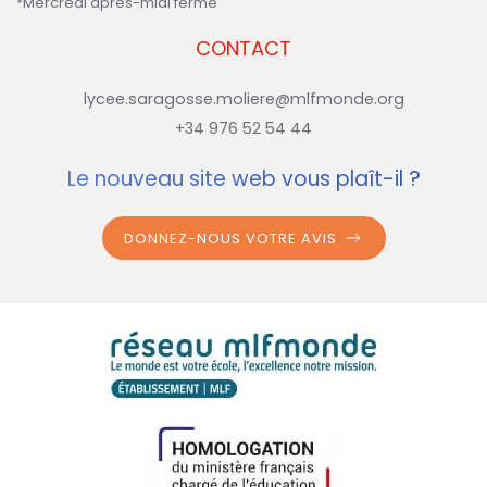
*Mercredi après-midi fermé
CONTACT
lycee.saragosse.moliere@mlfmonde.org
+34 976 52 54 44
Le nouveau site web vous plaît-il ?
DONNEZ-NOUS VOTRE AVIS