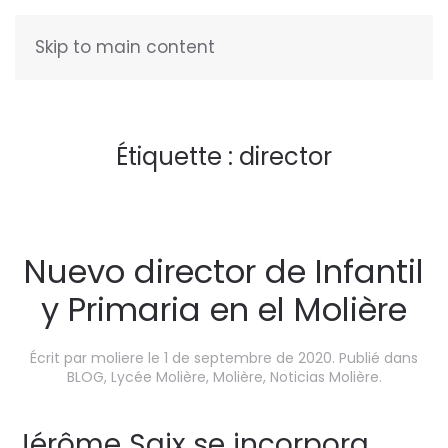
Skip to main content
FRANÇAIS
Étiquette :
director
Nuevo director de Infantil
y Primaria en el Molière
Écrit par
moliere
le
1 de septembre de 2020
. Publié dans
BLOG
,
Lycée Molière
,
Molière
,
Noticias Molière
.
Jérôme Saix se incorpora