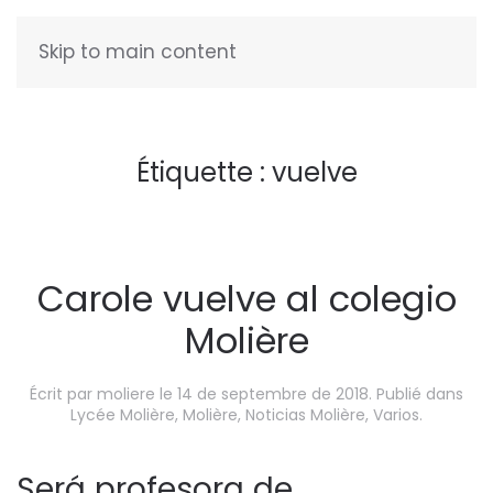
Skip to main content
FRANÇAIS
Étiquette :
vuelve
Carole vuelve al colegio
Molière
Écrit par
moliere
le
14 de septembre de 2018
. Publié dans
Lycée Molière
,
Molière
,
Noticias Molière
,
Varios
.
Será profesora de