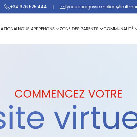
+34 976 525 444
lycee.saragosse.moliere@mlfmo
NATIONAL
NOUS APPRENONS
ZONE DES PARENTS
COMMUNAUTÉ
COMMENCEZ VOTRE
site virtue