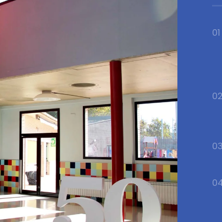
01
0
0
0