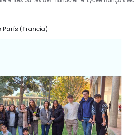
iferentes partes del mundo en el Lycée français Mol
 París (Francia)