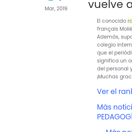
vuelve 
Mar, 2019
El conocido
r
français Moli
Además, supo
colegio inter
que el periód
significa un 
del personal 
¡Muchas grac
Ver el ran
Más notic
PEDAGOGÍ