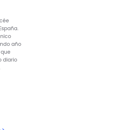
ycée
 España.
único
gundo año
o que
 diario
.