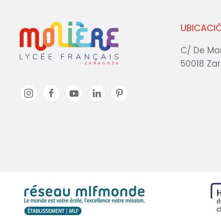
UBICACI
C/ De Ma
50018 Za