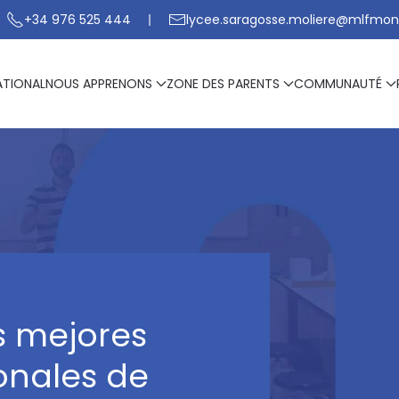
+34 976 525 444
lycee.saragosse.moliere@mlfmon
ATIONAL
NOUS APPRENONS
ZONE DES PARENTS
COMMUNAUTÉ
os mejores
onales de