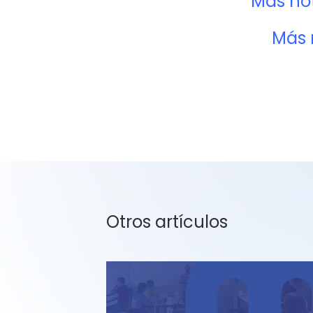
Más not
Más 
Otros artículos