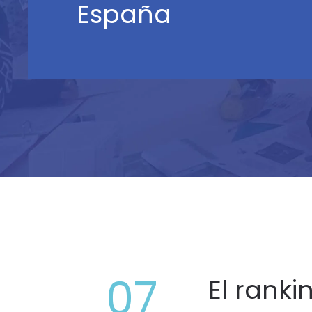
España
07
El ranki