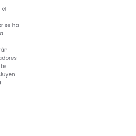
 el
r se ha
la
a
rán
dadores
ste
cluyen
a