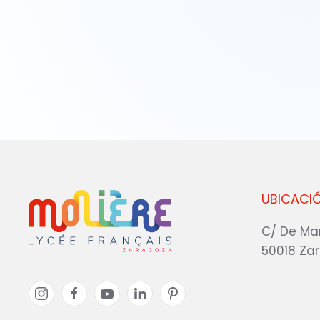
UBICACI
C/ De Ma
50018 Za