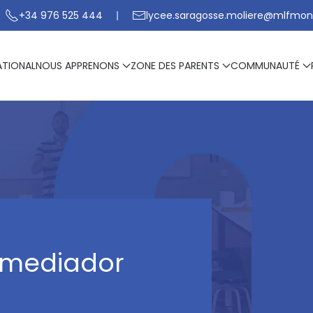
+34 976 525 444
lycee.saragosse.moliere@mlfmon
ATIONAL
NOUS APPRENONS
ZONE DES PARENTS
COMMUNAUTÉ
l mediador