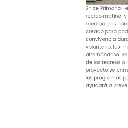
2º de Primaria -e
recreo matinal y
mediadores para 
creado para pode
convivencia dura
voluntaria, los 
alternándose. Se
de los recreos o 
proyecto se enm
los programas pe
ayudará a preven