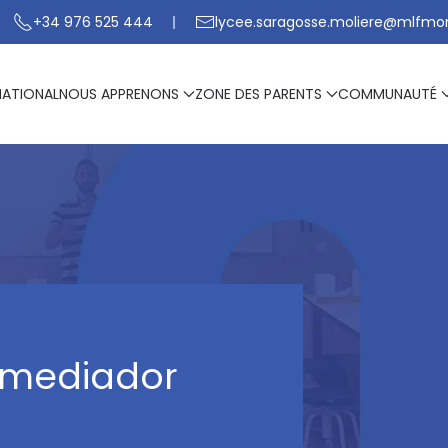
+34 976 525 444
lycee.saragosse.moliere@mlfmo
NATIONAL
NOUS APPRENONS
ZONE DES PARENTS
COMMUNAUTÉ
l mediador