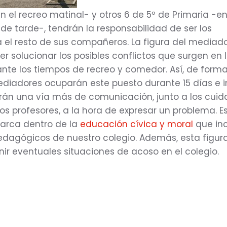
n el recreo matinal- y otros 6 de 5º de Primaria -en
 de tarde-, tendrán la responsabilidad de ser los
el resto de sus compañeros. La figura del mediado
r solucionar los posibles conflictos que surgen en 
nte los tiempos de recreo y comedor. Así, de form
mediadores ocuparán este puesto durante 15 días e i
rán una vía más de comunicación, junto a los cui
los profesores, a la hora de expresar un problema. E
arca dentro de la
educación cívica y moral
que in
dagógicos de nuestro colegio. Además, esta figur
ir eventuales situaciones de acoso en el colegio.