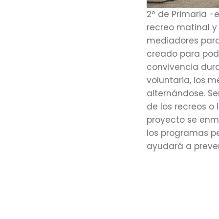
2º de Primaria -e
recreo matinal y
mediadores para 
creado para pode
convivencia dura
voluntaria, los 
alternándose. Se
de los recreos o 
proyecto se enm
los programas pe
ayudará a preven