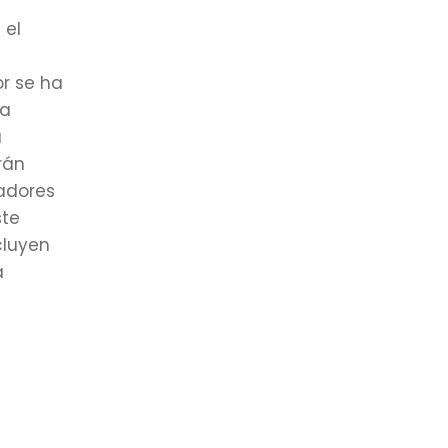
 el
r se ha
la
a
rán
dadores
ste
cluyen
a