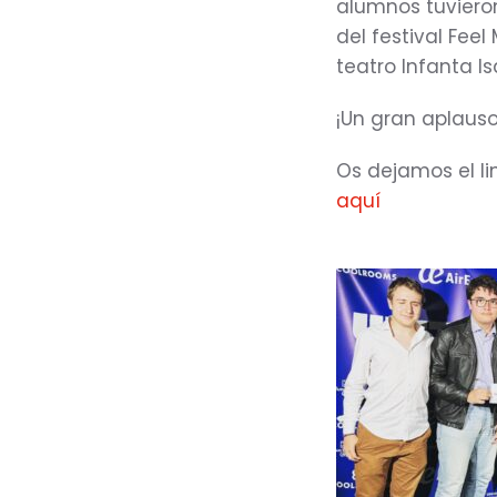
alumnos tuvieron
del festival Fee
teatro Infanta I
¡Un gran aplauso 
Os dejamos el li
aquí