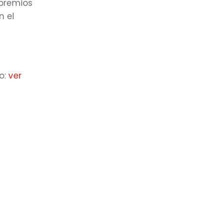
 premios
n el
o:
ver