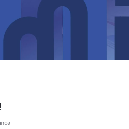
!
 unos