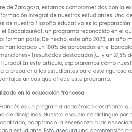
ière de Zaragoza, estamos comprometidos con la ex
formación integral de nuestros estudiantes. Una de
s de nuestra filosofía educativa es la preparación
 el Baccalauréat, un programa reconocido en el q
s forman parte. De hecho, este año 2023, un año m
s han logrado un 100% de aprobados en el baccala
menciones» (resultados destacados)… ¡y un 21,5% d
el jurado! En este artículo, exploraremos cómo nuest
a a preparar a los estudiantes para este riguroso 
ventajas únicas que ofrece este programa.
lizado en la educación francesa
t Francés es un programa académico desafiante q
 de disciplinas. Nuestra escuela se distingue por 
onalizado, adaptando la enseñanza a las necesid
 cada estudiante. Esto asegura una comprensión p