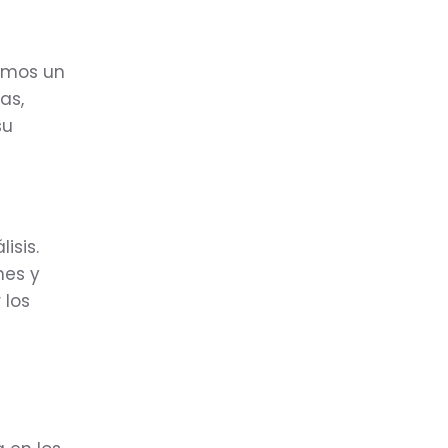
cemos un
as,
su
isis.
nes y
 los