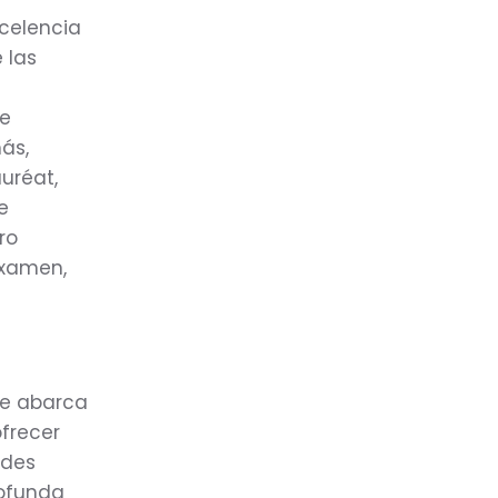
celencia
 las
ue
ás,
uréat,
e
ro
examen,
ue abarca
ofrecer
ades
rofunda