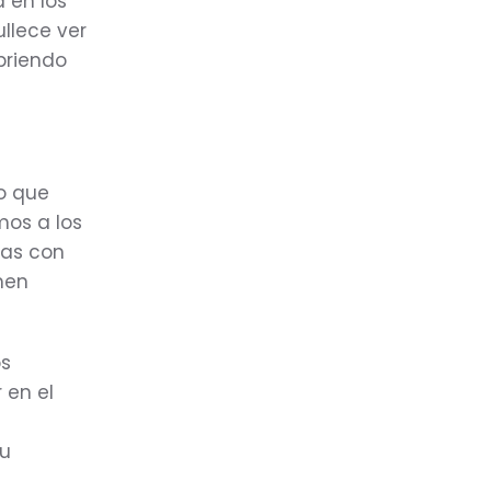
 en los
llece ver
briendo
o que
mos a los
das con
men
os
 en el
tu