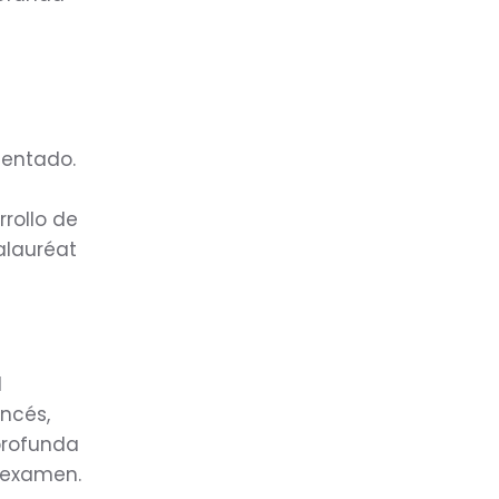
mentado.
rollo de
calauréat
l
ancés,
profunda
l examen.