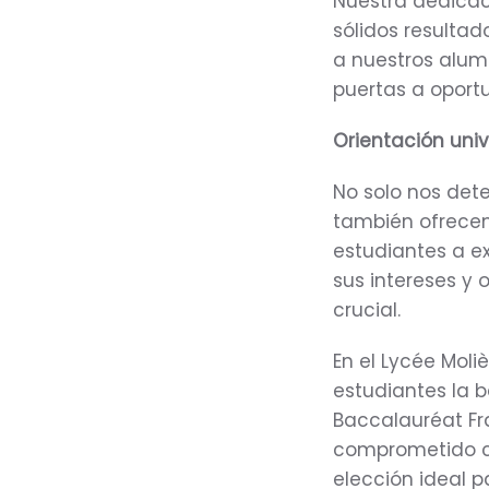
Nuestra dedicaci
sólidos resulta
a nuestros alum
puertas a oport
Orientación univ
No solo nos det
también ofrecem
estudiantes a e
sus intereses y
crucial.
En el Lycée Mol
estudiantes la b
Baccalauréat Fr
comprometido co
elección ideal p