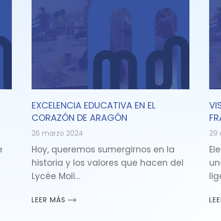
EXCELENCIA EDUCATIVA EN EL
VI
CORAZÓN DE ARAGÓN
FR
26 marzo 2024
29 
e
Hoy, queremos sumergirnos en la
Ele
historia y los valores que hacen del
un
Lycée Moli…
li
LEER MÁS
LE