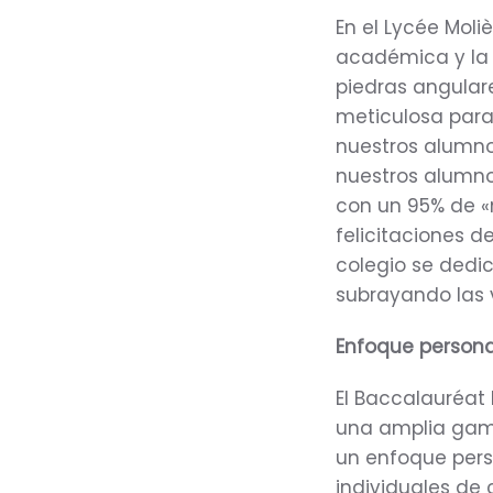
En el Lycée Mol
académica y la 
piedras angulare
meticulosa para
nuestros alumno
nuestros alumno
con un 95% de «
felicitaciones d
colegio se dedic
subrayando las 
Enfoque persona
El Baccalauréa
una amplia gama
un enfoque pers
individuales de