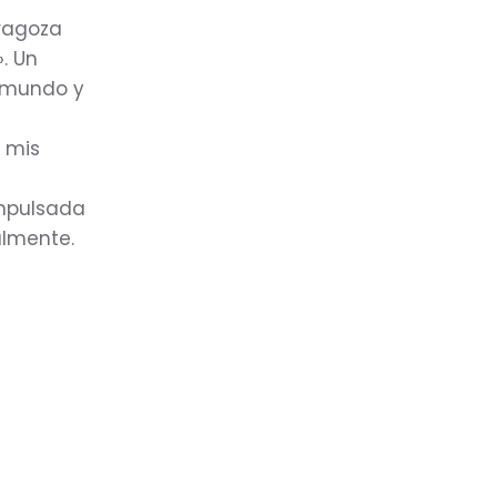
aragoza
. Un
l mundo y
e mis
impulsada
almente.