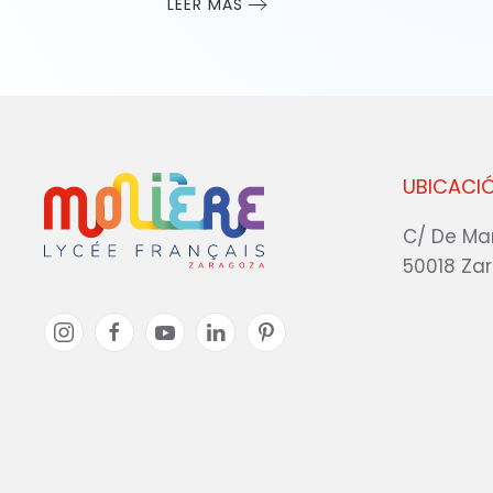
LEER MÁS
UBICACI
C/ De Ma
50018 Za