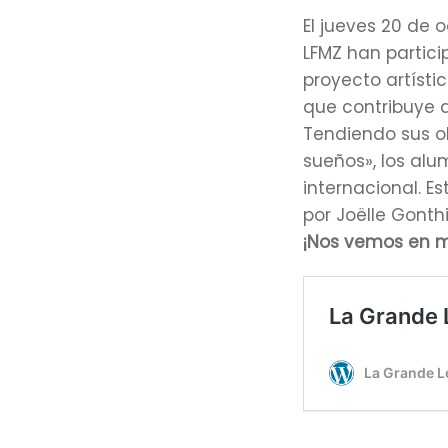
El jueves 20 de 
LFMZ han partici
proyecto artíst
que contribuye a
Tendiendo sus ob
sueños», los alu
internacional. E
por Joëlle Gonth
¡Nos vemos en m