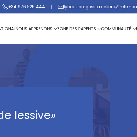
+34 976 525 444
lycee.saragosse.moliere@mlfmon
ATIONAL
NOUS APPRENONS
ZONE DES PARENTS
COMMUNAUTÉ
e lessive»