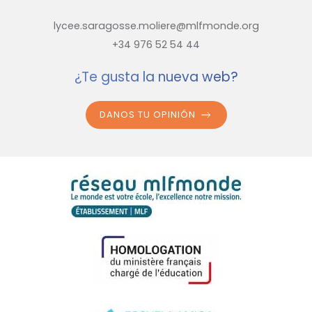
lycee.saragosse.moliere@mlfmonde.org
+34 976 52 54 44
¿Te gusta la nueva web?
DANOS TU OPINIÓN