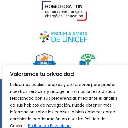
Valoramos tu privacidad
Utilizamos cookies propias y de terceros para prestar
nuestros servicios y recoger información estadística
Aviso legal
Política de privacidad
relacionada con sus preferencias mediante el análisis
Política de cookies
de sus hábitos de navegación. Puede obtener más
©
2026
Lycée Français Molière de Zaragoza. Todos los
información sobre las cookies, o bien conocer cómo
derechos reservados. Desarrollo web:
Jiménez Carbó Digital
.
cambiar la configuración en nuestra Política de
Cookies.
Política de Privacidad