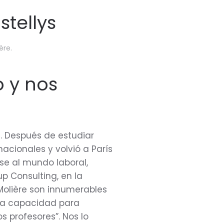
stellys
ère
.
o y nos
. Después de estudiar
nacionales y volvió a París
se al mundo laboral,
p Consulting, en la
Molière son innumerables
“la capacidad para
s profesores”. Nos lo