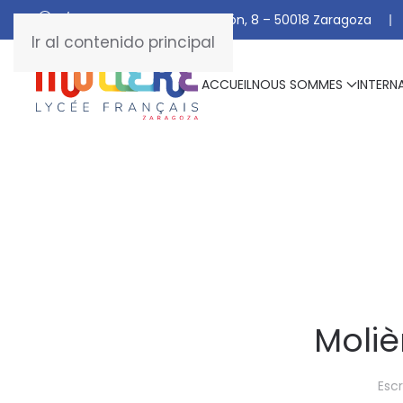
C/ De Manuel Marraco Ramón, 8 – 50018 Zaragoza
Ir al contenido principal
ACCUEIL
NOUS SOMMES
INTERN
Moliè
Escr