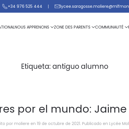
+34 976 525 444
lycee.saragosse.moliere@mlfmon
ATIONAL
NOUS APPRENONS
ZONE DES PARENTS
COMMUNAUTÉ
Etiqueta:
antiguo alumno
res por el mundo: Jaime
ito por
moliere
en
19 de octubre de 2021
. Publicado en
Lycée Mol