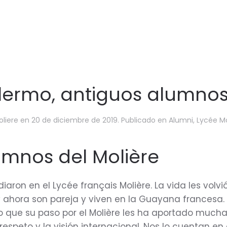
llermo, antiguos alumnos
liere
en
20 de diciembre de 2019
. Publicado en
Alumni
,
Lycée Mo
umnos del Molière
diaron en el Lycée français Molière. La vida les volv
 ahora son pareja y viven en la Guayana francesa. 
o que su paso por el Molière les ha aportado muchas
respeto y la visión internacional. Nos lo cuentan en 