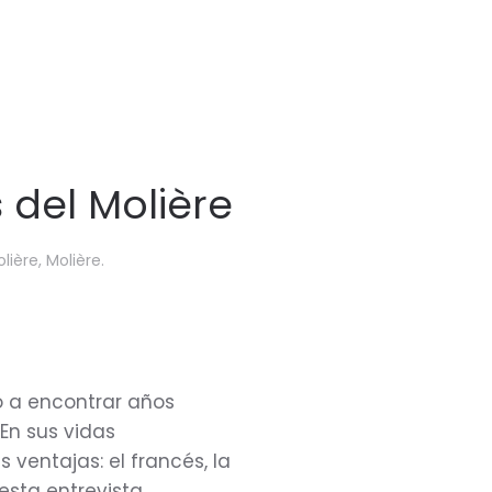
 del Molière
lière
,
Molière
.
ió a encontrar años
En sus vidas
 ventajas: el francés, la
esta entrevista.