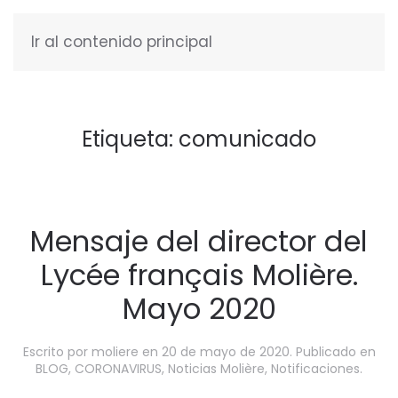
Ir al contenido principal
ESPAÑOL
Etiqueta:
comunicado
Mensaje del director del
Lycée français Molière.
Mayo 2020
Escrito por
moliere
en
20 de mayo de 2020
. Publicado en
BLOG
,
CORONAVIRUS
,
Noticias Molière
,
Notificaciones
.