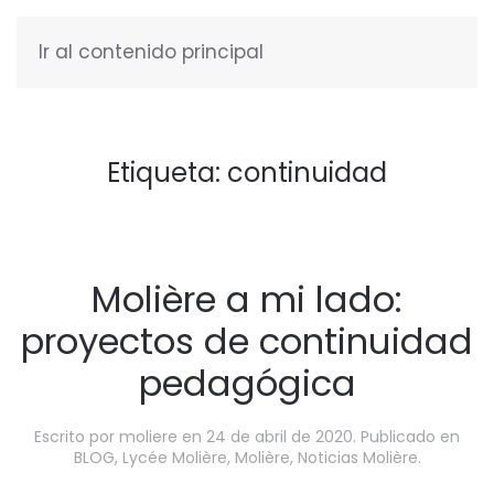
Ir al contenido principal
ESPAÑOL
Etiqueta:
continuidad
Molière a mi lado:
proyectos de continuidad
pedagógica
Escrito por
moliere
en
24 de abril de 2020
. Publicado en
BLOG
,
Lycée Molière
,
Molière
,
Noticias Molière
.