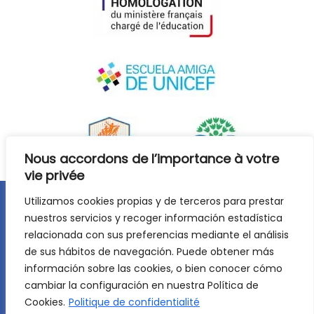
Nous accordons de l’importance à votre
vie privée
Utilizamos cookies propias y de terceros para prestar
Avis juridique
Politique de confidentialité
nuestros servicios y recoger información estadística
relacionada con sus preferencias mediante el análisis
Politique de cookies
de sus hábitos de navegación. Puede obtener más
©
2026
Lycée Français Molière de Saragosse. Tous droits
información sobre las cookies, o bien conocer cómo
réservés. Développement web :
Jiménez Carbó Digital
.
cambiar la configuración en nuestra Política de
Cookies.
Politique de confidentialité