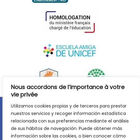
Nous accordons de l’importance à votre
vie privée
Utilizamos cookies propias y de terceros para prestar
Avis juridique
Politique de confidentialité
nuestros servicios y recoger información estadística
relacionada con sus preferencias mediante el análisis
Politique de cookies
de sus hábitos de navegación. Puede obtener más
©
2026
Lycée Français Molière de Saragosse. Tous droits
información sobre las cookies, o bien conocer cómo
réservés. Développement web :
Jiménez Carbó Digital
.