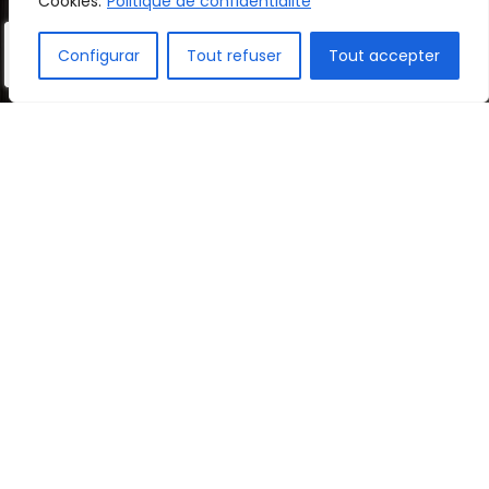
Cookies.
Politique de confidentialité
moment clé pour consolider ses
Configurar
Tout refuser
Tout accepter
connaissances, gagner en assurance et
développer son autonomie. Un environnement
multilingue, dynamique et stimulant où chaque
enfant grandit à son rythme, en bénéficiant
toujours du soutien dont il a besoin.
INSCRIPTION