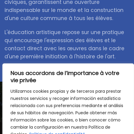
civiques, garantissent une ouverture
indispensable sur le monde et la construction
d'une culture commune à tous les élèves.
L'éducation artistique repose sur une pratique
qui encourage l'expression des élèves et le
contact direct avec les œuvres dans le cadre
d'une première initiation à l'histoire de l'art.
Nous accordons de l’importance à votre
vie privée
Utilizamos cookies propias y de terceros para prestar
nuestros servicios y recoger información estadística
Une étape pour consolider,
relacionada con sus preferencias mediante el análisis
de sus hábitos de navegación. Puede obtener más
découvrir et avancer
información sobre las cookies, o bien conocer cómo
cambiar la configuración en nuestra Política de
Nous accompagnons votre enfant à un