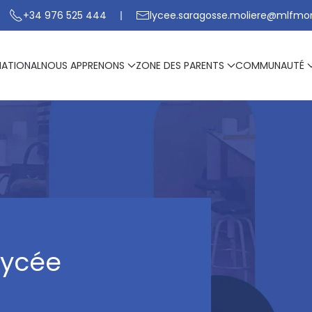
+34 976 525 444
lycee.saragosse.moliere@mlfmo
NATIONAL
NOUS APPRENONS
ZONE DES PARENTS
COMMUNAUTÉ
Lycée