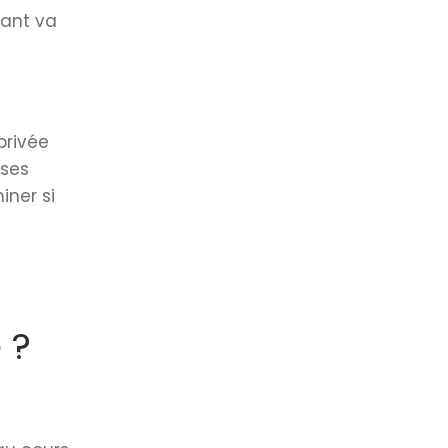
fant va
privée
nses
iner si
 ?