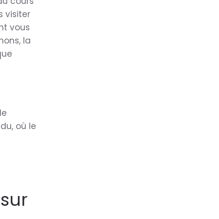
 au cours
 visiter
nt vous
nons, la
que
de
du, où le
sur