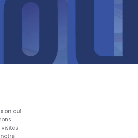
ision qui
enons
visites
 notre