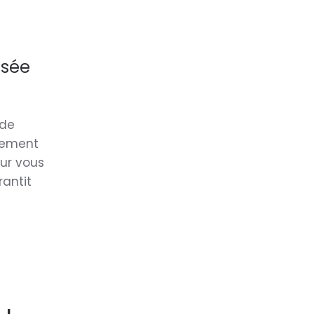
isée
 de
tement
our vous
rantit