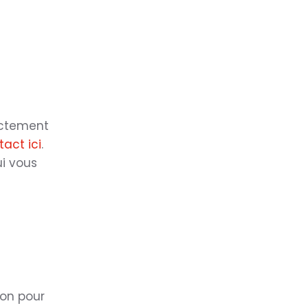
rectement
act ici
.
i vous
ion pour