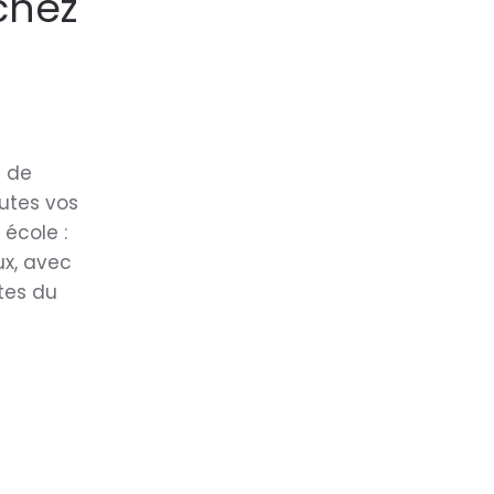
chez
s de
outes vos
école :
ux, avec
tes du