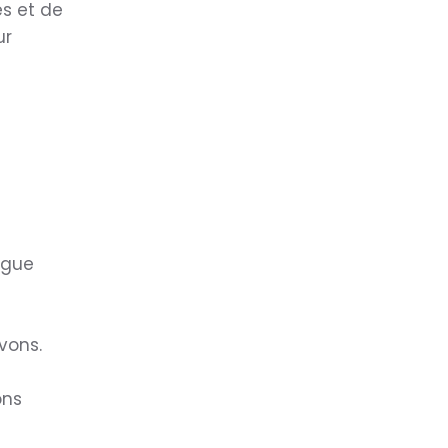
es et de
ur
ngue
vons.
ons